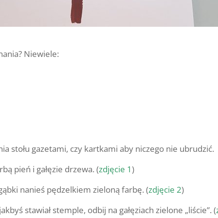
ania? Niewiele:
ia stołu gazetami, czy kartkami aby niczego nie ubrudzić.
bą pień i gałęzie drzewa. (
zdjęcie 1
)
ąbki nanieś pędzelkiem zieloną farbę. (
zdjęcie 2
)
akbyś stawiał stemple, odbij na gałęziach zielone „liście”. (