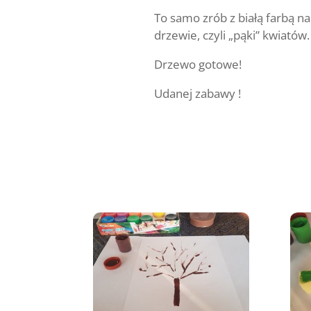
To samo zrób z białą farbą n
drzewie, czyli „pąki” kwiatów. 
Drzewo gotowe!
Udanej zabawy !