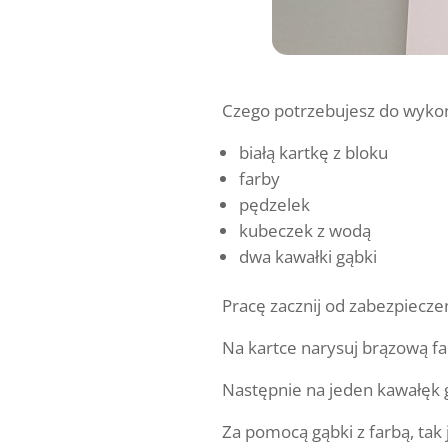
Czego potrzebujesz do wykon
białą kartkę z bloku
farby
pędzelek
kubeczek z wodą
dwa kawałki gąbki
Pracę zacznij od zabezpieczen
Na kartce narysuj brązową far
Następnie na jeden kawałęk g
Za pomocą gąbki z farbą, tak j