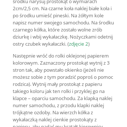
środku narysuj prostokąt o wymiarach
2cm/2,5 cm. Na czarne koła naklej białe koła i
po środku umieść pineski. Na żółtym kole
napisz numer swojego samochodu. Na środku
czarnego kółka, które zostało wolne zrób
dziurkę i wbij wykałaczkę. Nożyczkami odetnij
ostry czubek wykałaczki. (
zdjęcie 2
)
Następnie wróć do rolki oklejonej papierem
kolorowym. Zaznaczony prostokąt wytnij z 3
stron tak, aby powstało okienko (jeżeli nie
możesz sobie z tym poradzić poproś o pomoc
rodzica). Wytnij mały prostokąt z papieru
takiego koloru jak ten rolki i przyklej go na
klapce – oparciu samochodu. Za klapką naklej
numer samochodu, z przodu klapki naklej
trójkątne ozdoby. Na wierzch kółka z
wykałaczką naklej cienkie prostokąty z
papieru, aby nadać mu kształt kierownicy.