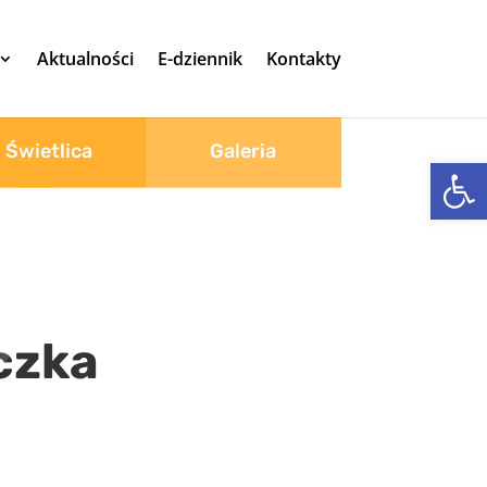
Aktualności
E-dziennik
Kontakty
Świetlica
Galeria
Otwórz 
czka