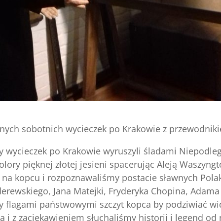
nych sobotnich wycieczek po Krakowie z przewodnik
y wycieczek po Krakowie wyruszyli śladami Niepodleg
lory pięknej złotej jesieni spacerując Aleją Waszyng
 kopcu i rozpoznawaliśmy postacie sławnych Polaków
derewskiego, Jana Matejki, Fryderyka Chopina, Adama 
 flagami państwowymi szczyt kopca by podziwiać wi
 i z zaciekawieniem słuchaliśmy historii i legend od