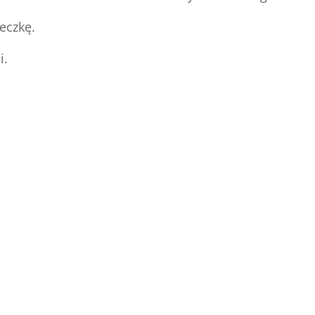
eczkę.
i.