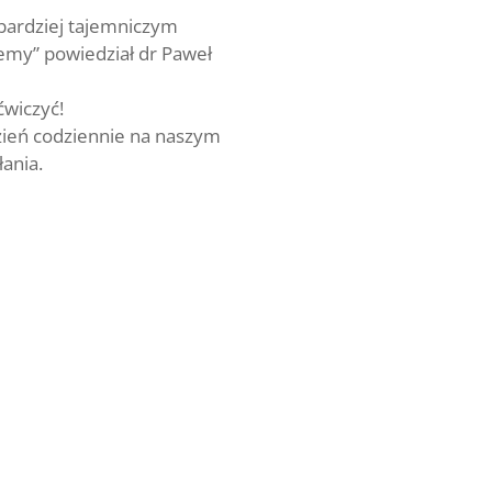
jbardziej tajemniczym
iemy” powiedział dr Paweł
ćwiczyć!
zień codziennie na naszym
łania.