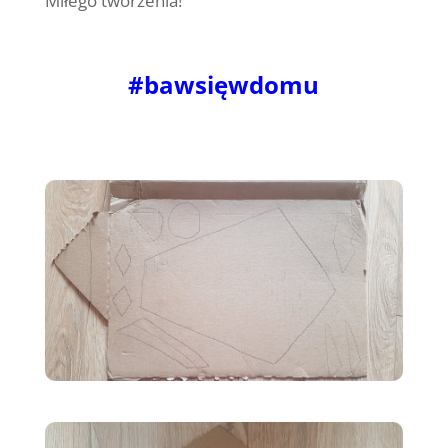
Miłego tworzenia!
#bawsięwdomu