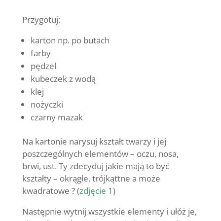
Przygotuj:
karton np. po butach
farby
pędzel
kubeczek z wodą
klej
nożyczki
czarny mazak
Na kartonie narysuj kształt twarzy i jej
poszczególnych elementów – oczu, nosa,
brwi, ust. Ty zdecyduj jakie mają to być
kształty – okrągłe, trójkąttne a może
kwadratowe ? (
zdjęcie 1
)
Następnie wytnij wszystkie elementy i ułóż je,