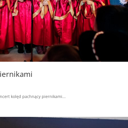
iernikami
a
ncert kolęd pachnący piernikami...