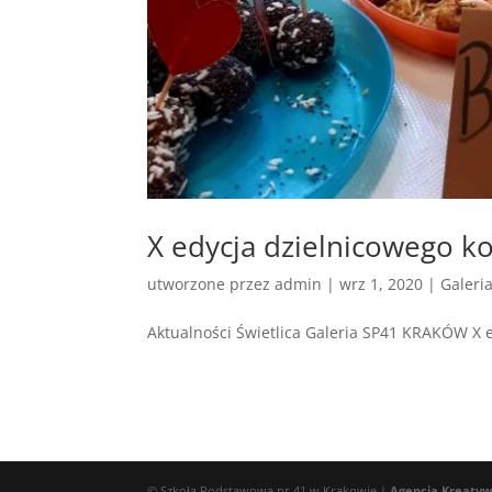
X edycja dzielnicowego ko
utworzone przez
admin
|
wrz 1, 2020
|
Galeri
Aktualności Świetlica Galeria SP41 KRAKÓW X e
© Szkoła Podstawowa nr 41 w Krakowie |
Agencja Kreaty