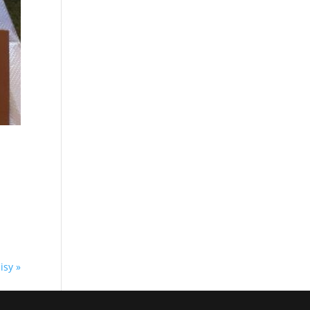
isy »