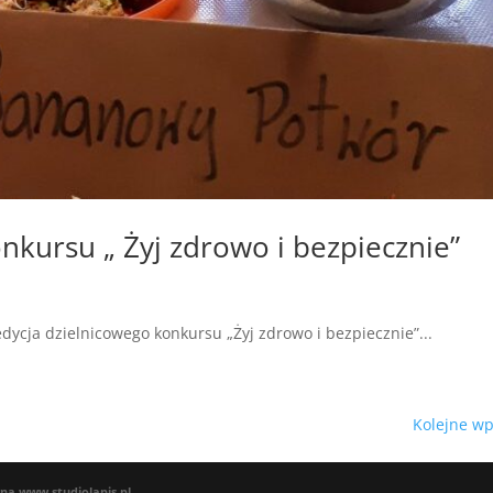
nkursu „ Żyj zdrowo i bezpiecznie”
a
dycja dzielnicowego konkursu „Żyj zdrowo i bezpiecznie”...
Kolejne wp
wna
www.studiolapis.pl