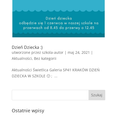
Dzień Dziecka :)
utworzone przez
szkola-autor
|
maj 24, 2021
|
Aktualności
,
Bez kategorii
Aktualności Świetlica Galeria SP41 KRAKÓW DZIEŃ
DZIECKA W SZKOLE 🙂 ; ...
Ostatnie wpisy